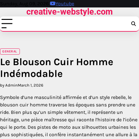
Skip
Sunday, Aug 09, 2026
Youtube
creative-webstyle.com
to
content
GENERAL
Le Blouson Cuir Homme
Indémodable
by Admin
March 1, 2026
Symbole d’une masculinité affirmée et d’un style rebelle, le
blouson cuir homme traverse les époques sans prendre une
ride. Bien plus qu’un simple vêtement, il représente un
héritage, une pièce maîtresse qui raconte l’histoire de l’icône
qui le porte. Des pistes de moto aux silhouettes urbaines les
plus sophistiquées, il confère instantanément une allure à la