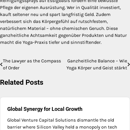
Reinigungssprays auf Essigbasis fördern eine bewusste
Pflege der eigenen Ausrüstung. Wer in Qualität investiert,
kauft seltener neu und spart langfristig Geld. Zudem
verbessert sich das Körpergefühl auf rutschfestem,
natürlichem Material – ohne chemischen Geruch. Diese
ganzheitliche Achtsamkeit gegenüber Produkten und Natur
macht die Yoga-Praxis tiefer und sinnstiftender.
The Lawyer as the Compass
Ganzheitliche Balance – Wie
Post
of Order
Yoga Körper und Geist stärkt
navigation
Related Posts
Global Synergy for Local Growth
Global Venture Capital Solutions dismantle the old
barrier where Silicon Valley held a monopoly on tech