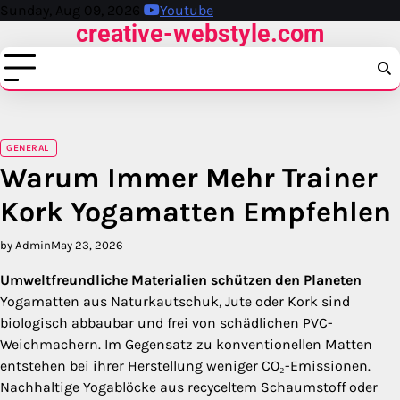
Skip
Sunday, Aug 09, 2026
Youtube
creative-webstyle.com
to
content
GENERAL
Warum Immer Mehr Trainer
Kork Yogamatten Empfehlen
by Admin
May 23, 2026
Umweltfreundliche Materialien schützen den Planeten
Yogamatten aus Naturkautschuk, Jute oder Kork sind
biologisch abbaubar und frei von schädlichen PVC-
Weichmachern. Im Gegensatz zu konventionellen Matten
entstehen bei ihrer Herstellung weniger CO₂-Emissionen.
Nachhaltige Yogablöcke aus recyceltem Schaumstoff oder