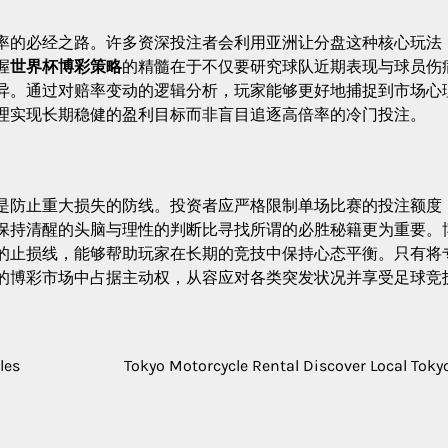
率的必经之路。许多资深投注者会利用亚洲让分盘这种核心玩法
握
世界杯博彩策略
的精髓在于不仅要研究球队近期表现与球员伤
异。通过对赔率变动的逻辑分析，玩家能够更好地捕捉到市场心
理实现长期稳健的盈利目标而非盲目追逐高倍率的冷门投注。
是防止重大损失的防线。投资者应严格限制单场比赛的投注额度
保持清醒的头脑与理性的判断比寻找所谓的必胜秘籍更为重要。
的止损线，能够帮助玩家在长期的竞技中保持心态平衡。只有将
的博彩市场中占据主动权，从容应对各类突发状况并享受足球竞
les
Tokyo Motorcycle Rental Discover Local Tokyo