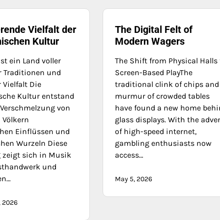
rende Vielfalt der
The Digital Felt of
nischen Kultur
Modern Wagers
ist ein Land voller
The Shift from Physical Halls
r Traditionen und
Screen-Based PlayThe
 Vielfalt Die
traditional clink of chips and
ische Kultur entstand
murmur of crowded tables
 Verschmelzung von
have found a new home behi
 Völkern
glass displays. With the adve
hen Einflüssen und
of high-speed internet,
chen Wurzeln Diese
gambling enthusiasts now
zeigt sich in Musik
access…
sthandwerk und
en…
May 5, 2026
, 2026