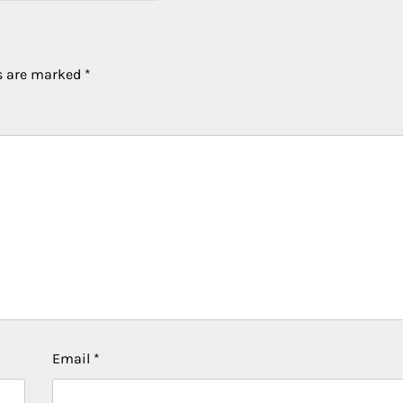
ds are marked
*
Email
*