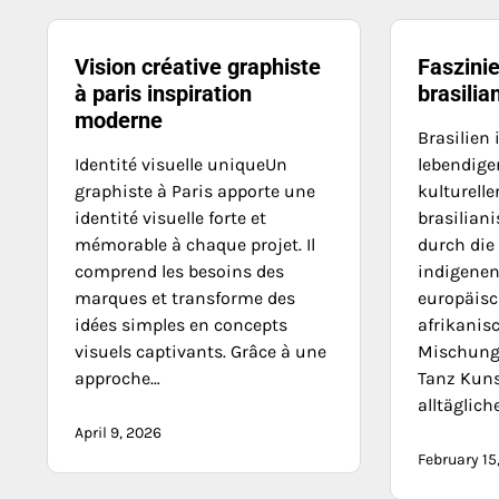
Vision créative graphiste
Faszinie
à paris inspiration
brasilia
moderne
Brasilien 
Identité visuelle uniqueUn
lebendige
graphiste à Paris apporte une
kultureller
identité visuelle forte et
brasilian
mémorable à chaque projet. Il
durch die
comprend les besoins des
indigenen
marques et transforme des
europäisc
idées simples en concepts
afrikanis
visuels captivants. Grâce à une
Mischung 
approche…
Tanz Kun
alltäglich
April 9, 2026
February 15