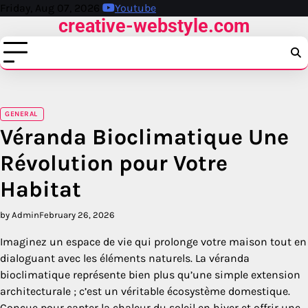
Skip
Friday, Aug 07, 2026
Youtube
creative-webstyle.com
to
content
GENERAL
Véranda Bioclimatique Une
Révolution pour Votre
Habitat
by Admin
February 26, 2026
Imaginez un espace de vie qui prolonge votre maison tout en
dialoguant avec les éléments naturels. La véranda
bioclimatique représente bien plus qu’une simple extension
architecturale ; c’est un véritable écosystème domestique.
Conçue pour capter la chaleur du soleil en hiver et offrir une