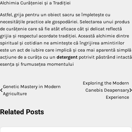
Alchimia Curățeniei și a Tradiției
Astfel, grija pentru un obiect sacru se împletește cu
necesitățile practice ale gospodăriei. Selectarea unui produs
de curățenie care să fie atât eficace cât și delicat reflectă
grijia și respectul acordate tradiției. Această alchimie dintre
spiritual și cotidian ne amintește că îngrijirea amintirilor
este un act de iubire care implică și cea mai aparentă simplă
acțiune de a curăța cu un
detergent
potrivit păstrând intactă
esența și frumusețea momentului
Exploring the Modern
Post
Genetic Mastery in Modern
Canebis Deapensary
Agriculture
navigation
Experience
Related Posts