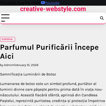
Skip
Thursday, Aug 06, 2026
Youtube
creative-webstyle.com
to
content
GENERAL
Parfumul Purificării Începe
Aici
by Admin
February 10, 2026
Semnificația Luminării de Botez
Lumanarea de botez este un simbol profund, purtător al
luminii divine care pășește pentru prima dată în viața nou-
născutului. Această flacără sfântă, aprinsă din Candleea
Paștelui, reprezintă puritatea, credința și protecția împotriva