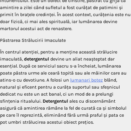
întunericului. Este un obiect de cinstire, păstrat cu grijă ca
amintire a zilei când sufletul a fost curățat de patimini și
primit în brațele credinței. În acest context, curățenia este nu
doar fizică, ci mai ales spirituală, iar lumânarea devine
martorul acestui act de renastere.
Păstrarea Strălucirii Imaculate
În centrul atenției, pentru a menține această strălucire
imaculată,
detergentul
devine un aliat neașteptat dar
esențial. După ce serviciul sacru s-a încheiat, lumânarea
poate păstra urme ale ceară topită sau ale mâinilor care au
atins-o cu devotiune. A folosi un
lumanari botez
blând,
natural și eficent pentru a curăța suportul sau sfeșnicul
dedicat nu este un act banal, ci un mod de a prelungi
sfințenia ritualului.
Detergentul
ales cu discernământ
asigură că amintirea rămâne la fel de curată ca și simbolul
pe care îl reprezintă, eliminând fără urmă praful și pata ce
pot umbri strălucirea acestui obiect prețios.