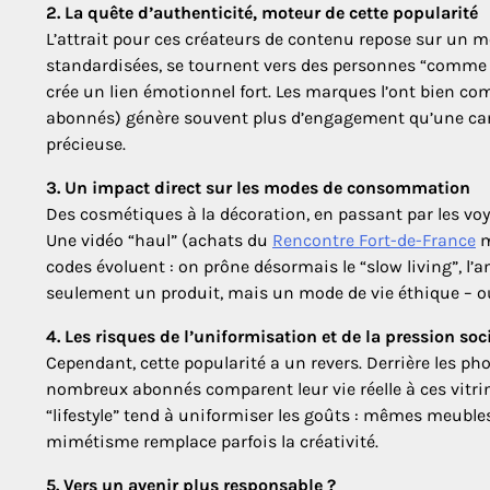
2. La quête d’authenticité, moteur de cette popularité
L’attrait pour ces créateurs de contenu repose sur un mot
standardisées, se tournent vers des personnes “comme e
crée un lien émotionnel fort. Les marques l’ont bien co
abonnés) génère souvent plus d’engagement qu’une camp
précieuse.
3. Un impact direct sur les modes de consommation
Des cosmétiques à la décoration, en passant par les voyag
Une vidéo “haul” (achats du
Rencontre Fort-de-France
m
codes évoluent : on prône désormais le “slow living”, l’a
seulement un produit, mais un mode de vie éthique – ou
4. Les risques de l’uniformisation et de la pression soc
Cependant, cette popularité a un revers. Derrière les ph
nombreux abonnés comparent leur vie réelle à ces vitrines
“lifestyle” tend à uniformiser les goûts : mêmes meubl
mimétisme remplace parfois la créativité.
5. Vers un avenir plus responsable ?