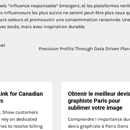
abels “influence responsable” émergent, et les plateformes renf
s influenceurs les plus suivis ne seront peut-être plus ceux q
r leurs valeurs et promouvoir une consommation raisonnée. Un
avec excès, mais avec inspiration durable.
hat
Precision Profits Through Data Driven Pla
Link for Canadian
Obtenir le meilleur devi
rs
graphiste Paris pour
sublimer votre image
a, Shaw customers
 rely on dedicated
Comprendre l importance du
nes to resolve billing
devis graphiste à Paris Dans