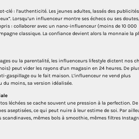
-clé : l’authenticité. Les jeunes adultes, lassés des publicités
ux”. Lorsqu’un influenceur montre ses échecs ou ses doutes, 
mpris : collaborer avec un nano-influenceur (moins de 10 000
agne classique. La confiance devient alors la monnaie la p
es ou la parentalité, les influenceurs lifestyle dictent nos ch
ois) peut vider les rayons d’un magasin en 24 heures. De plus
nti-gaspillage ou le fait maison. L’influenceur ne vend plus
 du moins, sa version idéalisée.
iale
otos léchées se cache souvent une pression à la perfection. De
 aseptisées, ce qui peut nuire à leur estime de soi. Par ailleu
es scandinaves, mêmes bols à smoothie, mêmes filtres Instagr