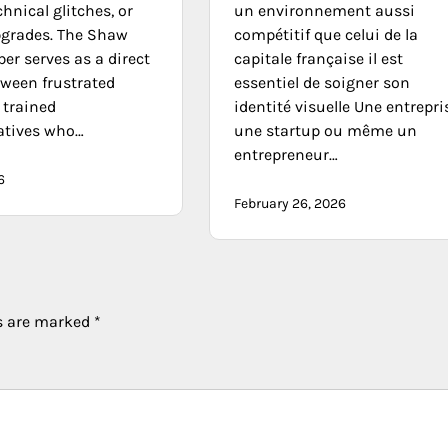
chnical glitches, or
un environnement aussi
pgrades. The Shaw
compétitif que celui de la
er serves as a direct
capitale française il est
tween frustrated
essentiel de soigner son
 trained
identité visuelle Une entrepri
atives who…
une startup ou même un
entrepreneur…
6
February 26, 2026
ds are marked
*