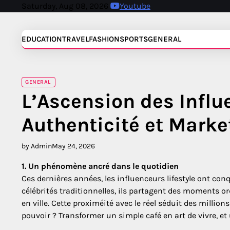
Skip
Saturday, Aug 08, 2026
Youtube
to
content
EDUCATION
TRAVEL
FASHION
SPORTS
GENERAL
GENERAL
L’Ascension des Influe
Authenticité et Marke
by Admin
May 24, 2026
1. Un phénomène ancré dans le quotidien
Ces dernières années, les influenceurs lifestyle ont co
célébrités traditionnelles, ils partagent des moments o
en ville. Cette proximéité avec le réel séduit des millio
pouvoir ? Transformer un simple café en art de vivre, et