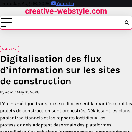
Skip
Thursday, Aug 06, 2026
Youtube
creative-webstyle.com
to
content
GENERAL
Digitalisation des flux
d’information sur les sites
de construction
by Admin
May 31, 2026
L’ère numérique transforme radicalement la manière dont les
projets de construction sont orchestrés. Délaissant les plans
papier traditionnels et les rapports fastidieux, les
professionnels adoptent désormais des plateformes
centralisées. Ces solutions interconnectent instantanément